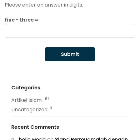
Please enter an answer in digits:
five − three =
Categories
61
Artikel Islami
3
Uncategorized
Recent Comments
hello world
on
Siapa Bermuamalah dengan