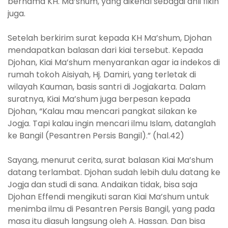
bernama KH. Ma’shum, yang dikenal sebagai ahli fikih
juga.
Setelah berkirim surat kepada KH Ma’shum, Djohan
mendapatkan balasan dari kiai tersebut. Kepada
Djohan, Kiai Ma’shum menyarankan agar ia indekos di
rumah tokoh Aisiyah, Hj. Damiri, yang terletak di
wilayah Kauman, basis santri di Jogjakarta. Dalam
suratnya, Kiai Ma’shum juga berpesan kepada
Djohan, “Kalau mau mencari pangkat silakan ke
Jogja. Tapi kalau ingin mencari ilmu Islam, datanglah
ke Bangil (Pesantren Persis Bangil).” (hal.42)
Sayang, menurut cerita, surat balasan Kiai Ma’shum
datang terlambat. Djohan sudah lebih dulu datang ke
Jogja dan studi di sana. Andaikan tidak, bisa saja
Djohan Effendi mengikuti saran Kiai Ma’shum untuk
menimba ilmu di Pesantren Persis Bangil, yang pada
masa itu diasuh langsung oleh A. Hassan. Dan bisa