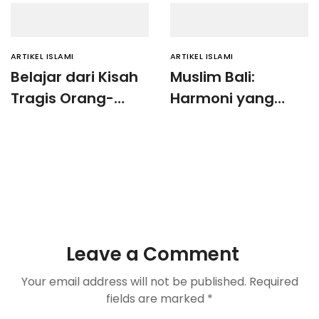
ARTIKEL ISLAMI
ARTIKEL ISLAMI
Belajar dari Kisah
Muslim Bali:
Tragis Orang-
Harmoni yang
orang
Terlupakan di
Zhalim(Laki-Laki
Pulau Dewata
Memfitnah Sa’ad
bin Waqash,
Maka Ia Panjang
Usia Dalam
Kefakiran)
Leave a Comment
Your email address will not be published.
Required
fields are marked
*