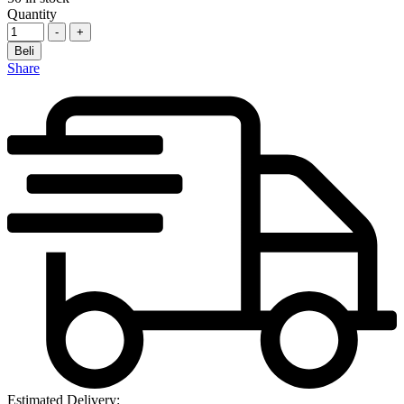
Quantity
-
+
Beli
Share
Estimated Delivery: