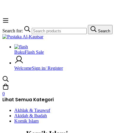
Search for:
Search
Buku
Flash Sale
Welcome
Sign in/ Register
0
Lihat Semua Kategori
Akhlak & Tasawuf
Akidah & Ibadah
Komik Islam