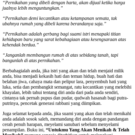
“Pernikahan yang dibeli dengan harta, akan dijual ketika harga
jualnya lebih menguntungkan.”
“Pernikahan demi kecantikan atau ketampanan semata, tak
ubahnya rumah yang dibeli karena berandanya saja.”
“Pernikahan adalah gerbang bagi suami istri menapaki titian
kehidupan baru yang sarat kebahagiaan atau kesengsaraan atas
kehendak berdua.”
“Janganlah membangun rumah di atas sebidang tanah, tapi
bangunlah di atas pernikahan.”
Berbahagialah anda, jika istri yang akan dan telah menjaid milik
anda, bisa menjadi kekasih hati dan teman hidup, buah hati dan
belahan jiwa, cahaya mata dan pelipur lara, penyembuh hati yang
luka, setia dan pembangkit semangat, ratu kecantikan yang melebihi
khayalan, lebih tahui tentang diri anda dari pada anda sendiri,
cintanya tak pernah pupus dan pudar, qudwah hasanah bagi putra-
putrinya, pencetak generasi rabbani yang diimpikan.
Juga selamat kepada anda, jika suami yang akan dan telah menikahi
anda adalah sosok saleh, memandang diri anda dengan pandangan
cerah penuh harapan, meyelami sanubari sebelum menyelami
penampilan. Buku ini,
“Untukmu Yang Akan Menikah & Telah