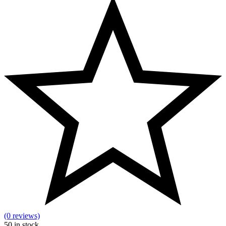
(0 reviews)
50
in stock