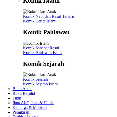
Komik Islami
Komik Nabi dan Rasul
Terlaris
Komik Cerita Islami
Komik Pahlawan
Komik Sahabat Rasul
Komik Pahlawan Islam
Komik Sejarah
Komik Sejarah
Komik Sejarah Islam
Buku Anak
Buku Berjilid
Fikih
Ilmu Al-Qur’an & Hadits
Keluarga & Motivasi
Pemikiran
Tarikh / Sejarah