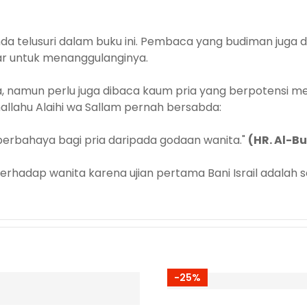
nda telusuri dalam buku ini. Pembaca yang budiman jug
ar untuk menanggulanginya.
a, namun perlu juga dibaca kaum pria yang berpotensi me
Shallahu Alaihi wa Sallam pernah bersabda:
 berbahaya bagi pria daripada godaan wanita."
(HR. Al-B
erhadap wanita karena ujian pertama Bani Israil adalah s
-25%