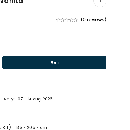
Wanita
(0 reviews)
Beli
livery:
07 - 14 Aug, 2026
 x T):
13.5 × 20.5 × cm