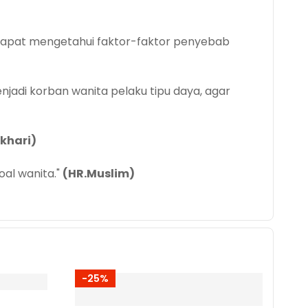
a dapat mengetahui faktor-faktor penyebab
njadi korban wanita pelaku tipu daya, agar
ukhari)
oal wanita."
(HR.Muslim)
-25%
-