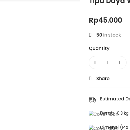
Tipu Daya 
Rp
45.000
50
in stock
Quantity
Share
Estimated De
Berat:
0.3 kg
Dimensi (P x L