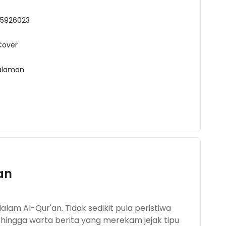
5926023
Cover
alaman
an
am Al-Qur'an. Tidak sedikit pula peristiwa
 hingga warta berita yang merekam jejak tipu