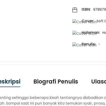
ISBN:
978979
Cover:
Soft 
Halaman:
H
Penulis:
-
eskripsi
Biografi Penulis
Ulas
enting sehingga beberapa kisah tentangnya diabadikan dal
h. Sampai saat ini pun banyak kita temukan syair, prosa,