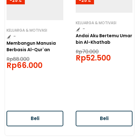
-25%
-25%
KELUARGA & MOTIVASI
-
KELUARGA & MOTIVASI
Andai Aku Bertemu Umar
-
bin Al-Khathab
Membangun Manusia
Berbasis Al-Qur`an
Rp
70.000
Rp
52.500
Rp
88.000
Rp
66.000
Beli
Beli