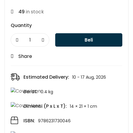
49
in stock
Quantity
Beli
Share
Estimated Delivery:
10 - 17 Aug, 2026
Berat:
0.4 kg
Dimensi (P x L x T):
14 × 21 × 1 cm
ISBN:
9786231730046