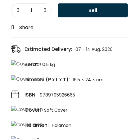
Beli
Share
Estimated Delivery:
07 - 14 Aug, 2026
Berat:
0.5 kg
Dimensi (P x L x T):
15.5 × 24 × cm
ISBN:
9789795926665
Cover:
Soft Cover
Halaman:
Halaman