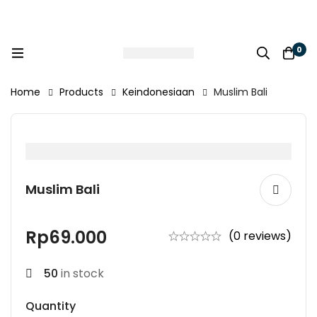
0
Home
Products
Keindonesiaan
Muslim Bali
Muslim Bali
Rp
69.000
(0 reviews)
50
in stock
Quantity