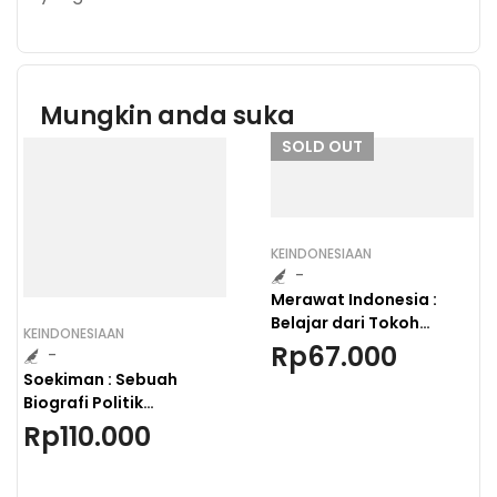
Mungkin anda suka
SOLD
OUT
KEINDONESIAAN
-
Merawat Indonesia :
Belajar dari Tokoh
KEINDONESIAAN
Peristiwa
Rp
67.000
-
Soekiman : Sebuah
Biografi Politik
Pemimpin Pertama
Rp
110.000
Partai Masyumi dan
Kontribusinya untuk
Indonesia