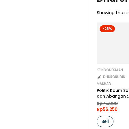
Showing the sin
-25%
KEINDONESIAAN
DHURORUDIN
MASHAD
Politik Kaum Sa
dan Abangan :
Refleksi Histori
Ori
Rp
75.000
pri
Perseteruan NU
Cur
Rp
56.250
was
pri
Rp7
is:
Beli
Rp5