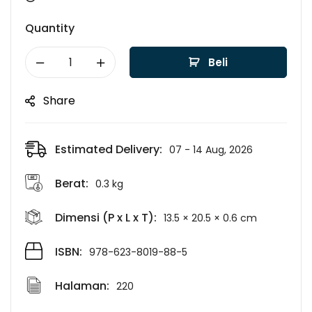
Quantity
Beli
Share
Estimated Delivery:
07 - 14 Aug, 2026
Berat:
0.3 kg
Dimensi (P x L x T):
13.5 × 20.5 × 0.6 cm
ISBN:
978-623-8019-88-5
Halaman:
220