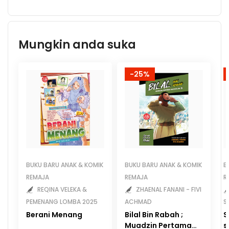
Mungkin anda suka
-25%
BUKU BARU ANAK & KOMIK
BUKU BARU ANAK & KOMIK
B
REMAJA
REMAJA
R
REQINA VELEKA &
ZHAENAL FANANI - FIVI
PEMENANG LOMBA 2025
ACHMAD
S
Berani Menang
Bilal Bin Rabah ;
S
Muadzin Pertama
s