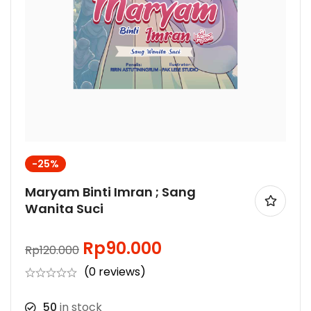
-25%
Maryam Binti Imran ; Sang
Wanita Suci
Rp
90.000
Rp
120.000
(0 reviews)
50
in stock