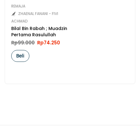
REMAJA
ZHAENAL FANANI - FIVI
ACHMAD
Bilal Bin Rabah ; Muadzin
Pertama Rasulullah
Original
Current
Rp
99.000
Rp
74.250
price
price
was:
is:
Beli
Rp99.000.
Rp74.250.