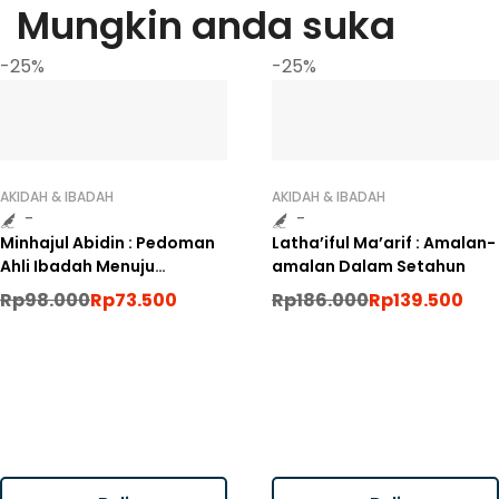
Mungkin anda suka
-25%
-25%
AKIDAH & IBADAH
AKIDAH & IBADAH
-
-
Minhajul Abidin : Pedoman
Latha’iful Ma’arif : Amalan-
Ahli Ibadah Menuju
amalan Dalam Setahun
Rabbnya
Rp
98.000
Rp
73.500
Rp
186.000
Rp
139.500