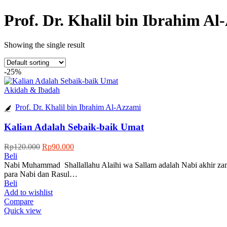
Prof. Dr. Khalil bin Ibrahim Al
Showing the single result
-25%
Akidah & Ibadah
Prof. Dr. Khalil bin Ibrahim Al-Azzami
Kalian Adalah Sebaik-baik Umat
Original
Current
Rp
120.000
Rp
90.000
price
price
Beli
was:
is:
Nabi Muhammad Shallallahu Alaihi wa Sallam adalah Nabi akhir zaman
Rp120.000.
Rp90.000.
para Nabi dan Rasul…
Beli
Add to wishlist
Compare
Quick view