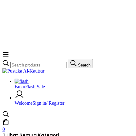
Search
Search
for:
Buku
Flash Sale
Welcome
Sign in/ Register
0
Lihat Semua Kategori