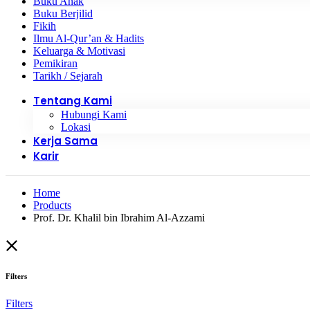
Buku Anak
Buku Berjilid
Fikih
Ilmu Al-Qur’an & Hadits
Keluarga & Motivasi
Pemikiran
Tarikh / Sejarah
Tentang Kami
Hubungi Kami
Lokasi
Kerja Sama
Karir
Home
Products
Prof. Dr. Khalil bin Ibrahim Al-Azzami
Filters
Filters