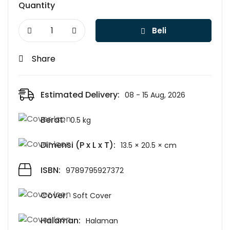
Quantity
Beli
Share
Estimated Delivery:
08 - 15 Aug, 2026
Berat:
0.5 kg
Dimensi (P x L x T):
13.5 × 20.5 × cm
ISBN:
9789795927372
Cover:
Soft Cover
Halaman:
Halaman