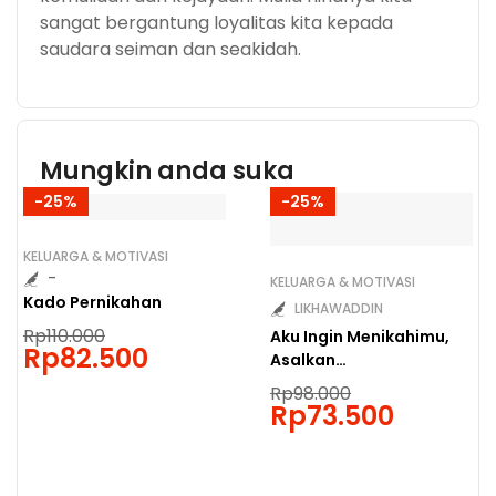
sangat bergantung loyalitas kita kepada
saudara seiman dan seakidah.
Mungkin anda suka
-25%
-25%
KELUARGA & MOTIVASI
-
KELUARGA & MOTIVASI
Kado Pernikahan
LIKHAWADDIN
Original
Rp
110.000
Aku Ingin Menikahimu,
price
Rp
82.500
Current
Asalkan…
was:
price
Rp110.000.
is:
Original
Rp
98.000
Rp82.500.
price
Rp
73.500
Current
was:
price
Rp98.000.
is:
Rp73.500.