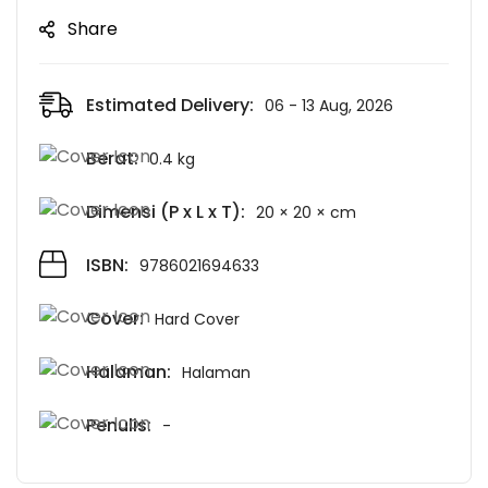
Share
Estimated Delivery:
06 - 13 Aug, 2026
Berat:
0.4 kg
Dimensi (P x L x T):
20 × 20 × cm
ISBN:
9786021694633
Cover:
Hard Cover
Halaman:
Halaman
Penulis:
-