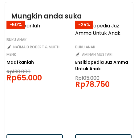
Mungkin anda suka
-50%
-25%
BUKU ANAK
BUKU ANAK
NA'IMA B ROBERT & MUFTI
AMINAH MUSTARI
MENK
Ensiklopedia Juz Amma
Maafkanlah
Untuk Anak
Rp
130.000
Rp
65.000
Rp
105.000
Rp
78.750