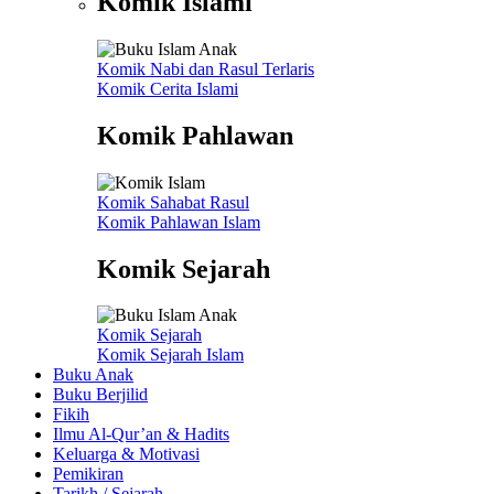
Komik Islami
Komik Nabi dan Rasul
Terlaris
Komik Cerita Islami
Komik Pahlawan
Komik Sahabat Rasul
Komik Pahlawan Islam
Komik Sejarah
Komik Sejarah
Komik Sejarah Islam
Buku Anak
Buku Berjilid
Fikih
Ilmu Al-Qur’an & Hadits
Keluarga & Motivasi
Pemikiran
Tarikh / Sejarah