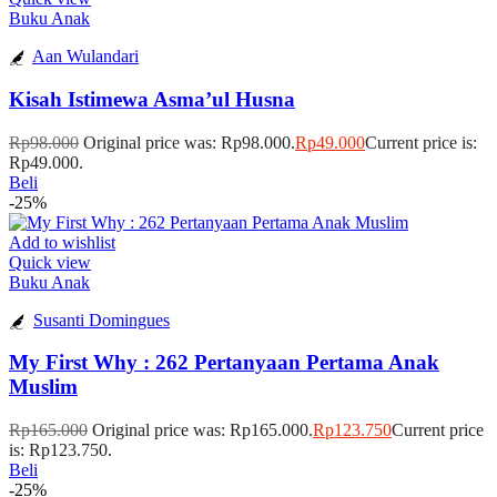
Buku Anak
Aan Wulandari
Kisah Istimewa Asma’ul Husna
Rp
98.000
Original price was: Rp98.000.
Rp
49.000
Current price is:
Rp49.000.
Beli
-25%
Add to wishlist
Quick view
Buku Anak
Susanti Domingues
My First Why : 262 Pertanyaan Pertama Anak
Muslim
Rp
165.000
Original price was: Rp165.000.
Rp
123.750
Current price
is: Rp123.750.
Beli
-25%