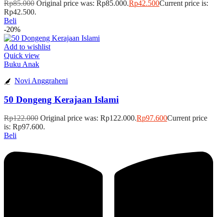
Rp
85.000
Original price was: Rp85.000.
Rp
42.500
Current price is:
Rp42.500.
Beli
-20%
Add to wishlist
Quick view
Buku Anak
Novi Anggraheni
50 Dongeng Kerajaan Islami
Rp
122.000
Original price was: Rp122.000.
Rp
97.600
Current price
is: Rp97.600.
Beli