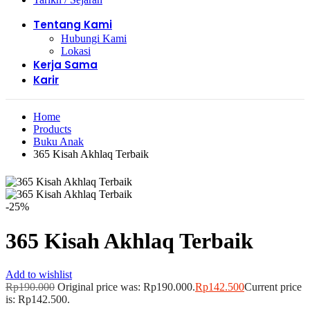
Tentang Kami
Hubungi Kami
Lokasi
Kerja Sama
Karir
Home
Products
Buku Anak
365 Kisah Akhlaq Terbaik
-25%
365 Kisah Akhlaq Terbaik
Add to wishlist
Rp
190.000
Original price was: Rp190.000.
Rp
142.500
Current price
is: Rp142.500.