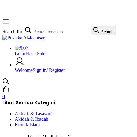
Search for:
Search
Buku
Flash Sale
Welcome
Sign in/ Register
0
Lihat Semua Kategori
Akhlak & Tasawuf
Akidah & Ibadah
Komik Islam