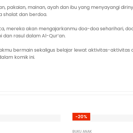
nan, pakaian, mainan, ayah dan ibu yang menyayangi dirin
pa shalat dan berdoa.
rcerita, mereka akan mengajarkanmu doa-doa seharihari, d
 dan rasul dalam Al-Qur’an.
akmu bermain sekaligus belajar lewat aktivitas-aktivitas 
alam komik ini.
-20%
BUKU ANAK