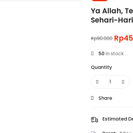
Ya Allah, T
Sehari-Har
Rp
45
Rp
90.000
50
in stock
Quantity
Share
Estimated De