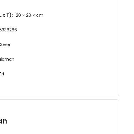
 x T):
20 × 20 × cm
5338286
Cover
alaman
Tri
an