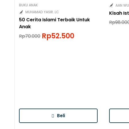
BUKU ANAK
AAN WU
MUHAMAD YASIR. LC
Kisah I
50 Cerita Islami Terbaik Untuk
Rp
98.00
Anak
Rp
52.500
Rp
70.000
Beli