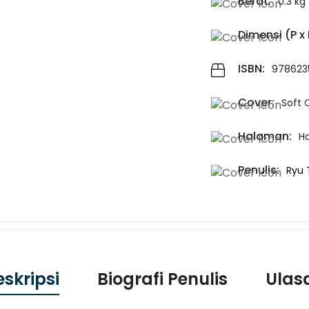
Berat:
0.3 kg
Dimensi (P x L
ISBN:
978623
Cover:
Soft 
Halaman:
H
Penulis:
Ryu 
eskripsi
Biografi Penulis
Ulas