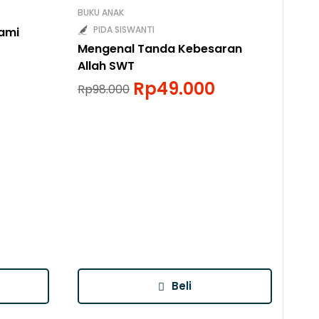
BUKU ANAK
PIDA SISWANTI
lami
Mengenal Tanda Kebesaran
Allah SWT
Rp
49.000
Rp
98.000
BUK
Kis
An
Rp
Beli