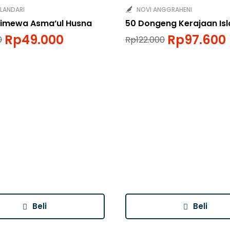
LANDARI
NOVI ANGGRAHENI
stimewa Asma’ul Husna
50 Dongeng Kerajaan Is
Rp
49.000
Rp
97.600
0
Rp
122.000
Beli
Beli