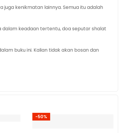
ya juga kenikmatan lainnya. Semua itu adalah
oa dalam keadaan tertentu, doa seputar shalat
dalam buku ini. Kalian tidak akan bosan dan
-50%
-