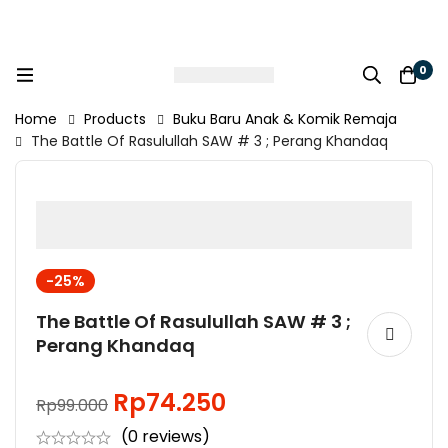
0
Home
Products
Buku Baru Anak & Komik Remaja
The Battle Of Rasulullah SAW # 3 ; Perang Khandaq
-25%
The Battle Of Rasulullah SAW # 3 ;
Perang Khandaq
Rp
74.250
Rp
99.000
Original
Current
(0 reviews)
price
price