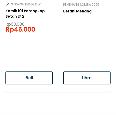
STRAIGHTEDGE DW
PEMENANG LOMBA 2025
Komik 101 Perangkap
Berani Menang
Setan # 2
Original
Rp
60.000
price
Rp
45.000
Current
was:
price
Rp60.000.
is:
Rp45.000.
Beli
Lihat