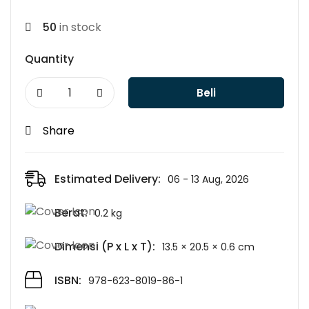
was:
is:
50
in stock
Rp99.000.
Rp74.250.
Quantity
Beli
Share
Estimated Delivery:
06 - 13 Aug, 2026
Berat:
0.2 kg
Dimensi (P x L x T):
13.5 × 20.5 × 0.6 cm
ISBN:
978-623-8019-86-1