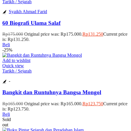
Tarikh / Sejarah
Syaikh Ahmad Farid
60 Biografi Ulama Salaf
Rp
175.000
Original price was: Rp175.000.
Rp
131.250
Current price
is: Rp131.250.
Beli
-25%
Add to wishlist
Quick view
Tarikh / Sejarah
-
Bangkit dan Runtuhnya Bangsa Mongol
Rp
165.000
Original price was: Rp165.000.
Rp
123.750
Current price
is: Rp123.750.
Beli
Sold
out