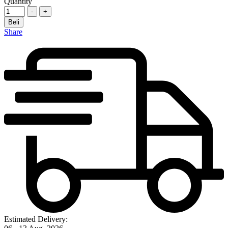
Quantity
-
+
Beli
Share
Estimated Delivery: