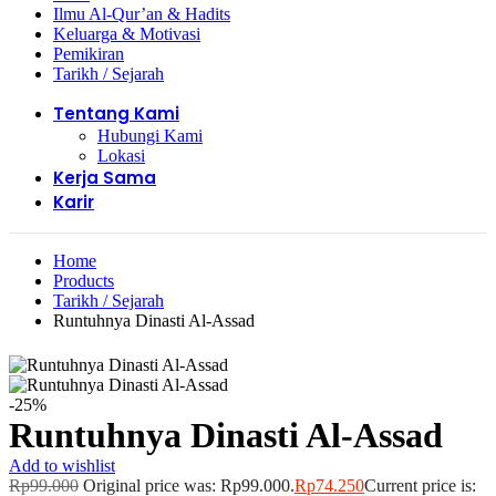
Ilmu Al-Qur’an & Hadits
Keluarga & Motivasi
Pemikiran
Tarikh / Sejarah
Tentang Kami
Hubungi Kami
Lokasi
Kerja Sama
Karir
Home
Products
Tarikh / Sejarah
Runtuhnya Dinasti Al-Assad
-25%
Runtuhnya Dinasti Al-Assad
Add to wishlist
Rp
99.000
Original price was: Rp99.000.
Rp
74.250
Current price is: