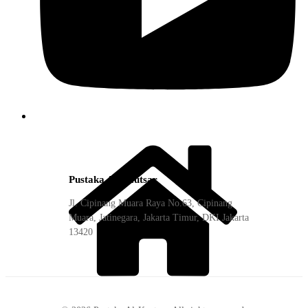
Pustaka Al-Kautsar
Jl. Cipinang Muara Raya No.63, Cipinang
Muara, Jatinegara, Jakarta Timur, DKI Jakarta
13420