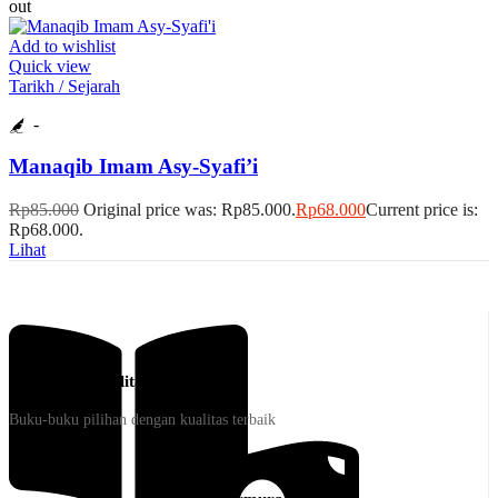
out
Add to wishlist
Quick view
Tarikh / Sejarah
-
Manaqib Imam Asy-Syafi’i
Rp
85.000
Original price was: Rp85.000.
Rp
68.000
Current price is:
Rp68.000.
Lihat
Produk Berkualitas
Buku-buku pilihan dengan kualitas terbaik