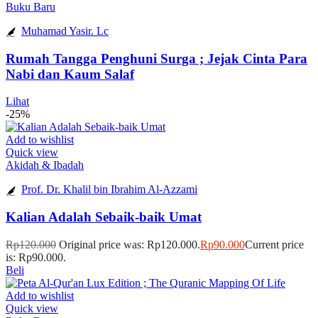
Buku Baru
Muhamad Yasir. Lc
Rumah Tangga Penghuni Surga ; Jejak Cinta Para
Nabi dan Kaum Salaf
Lihat
-25%
Add to wishlist
Quick view
Akidah & Ibadah
Prof. Dr. Khalil bin Ibrahim Al-Azzami
Kalian Adalah Sebaik-baik Umat
Rp
120.000
Original price was: Rp120.000.
Rp
90.000
Current price
is: Rp90.000.
Beli
Add to wishlist
Quick view