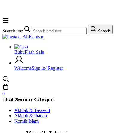
Search for:
Search
Buku
Flash Sale
Welcome
Sign in/ Register
0
Lihat Semua Kategori
Akhlak & Tasawuf
Akidah & Ibadah
Komik Islam