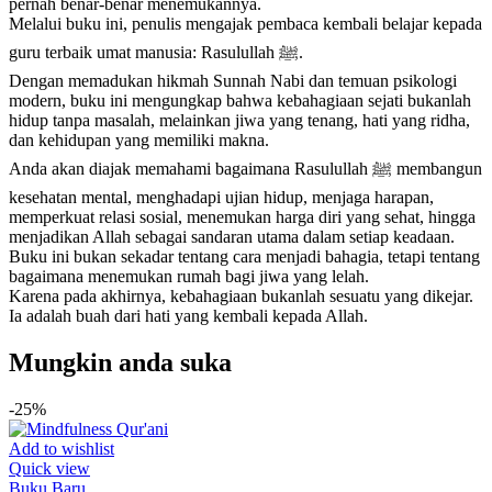
pernah benar-benar menemukannya.
Melalui buku ini, penulis mengajak pembaca kembali belajar kepada
guru terbaik umat manusia: Rasulullah ﷺ.
Dengan memadukan hikmah Sunnah Nabi dan temuan psikologi
modern, buku ini mengungkap bahwa kebahagiaan sejati bukanlah
hidup tanpa masalah, melainkan jiwa yang tenang, hati yang ridha,
dan kehidupan yang memiliki makna.
Anda akan diajak memahami bagaimana Rasulullah ﷺ membangun
kesehatan mental, menghadapi ujian hidup, menjaga harapan,
memperkuat relasi sosial, menemukan harga diri yang sehat, hingga
menjadikan Allah sebagai sandaran utama dalam setiap keadaan.
Buku ini bukan sekadar tentang cara menjadi bahagia, tetapi tentang
bagaimana menemukan rumah bagi jiwa yang lelah.
Karena pada akhirnya, kebahagiaan bukanlah sesuatu yang dikejar.
Ia adalah buah dari hati yang kembali kepada Allah.
Mungkin anda suka
-25%
Add to wishlist
Quick view
Buku Baru