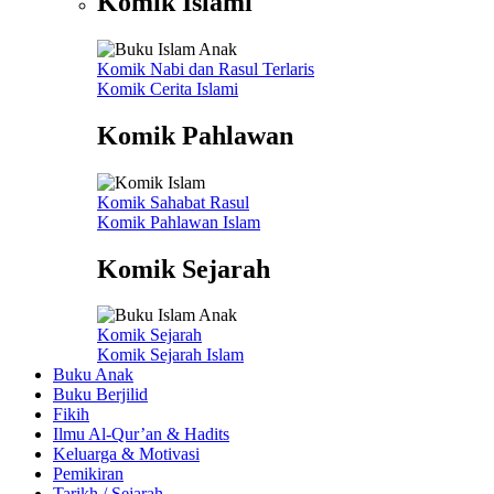
Komik Islami
Komik Nabi dan Rasul
Terlaris
Komik Cerita Islami
Komik Pahlawan
Komik Sahabat Rasul
Komik Pahlawan Islam
Komik Sejarah
Komik Sejarah
Komik Sejarah Islam
Buku Anak
Buku Berjilid
Fikih
Ilmu Al-Qur’an & Hadits
Keluarga & Motivasi
Pemikiran
Tarikh / Sejarah