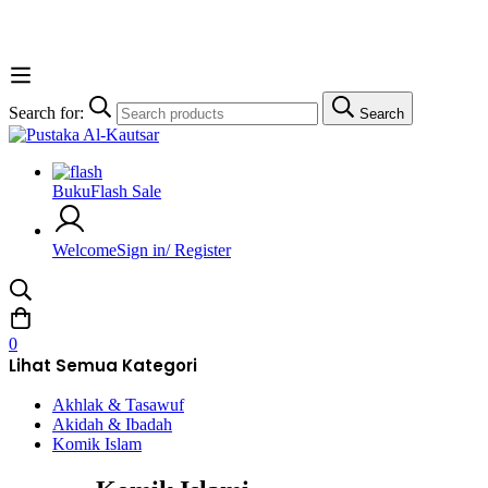
Search for:
Search
Buku
Flash Sale
Welcome
Sign in/ Register
0
Lihat Semua Kategori
Akhlak & Tasawuf
Akidah & Ibadah
Komik Islam