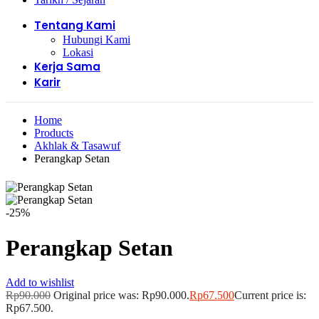
Tentang Kami
Hubungi Kami
Lokasi
Kerja Sama
Karir
Home
Products
Akhlak & Tasawuf
Perangkap Setan
-25%
Perangkap Setan
Add to wishlist
Rp
90.000
Original price was: Rp90.000.
Rp
67.500
Current price is:
Rp67.500.