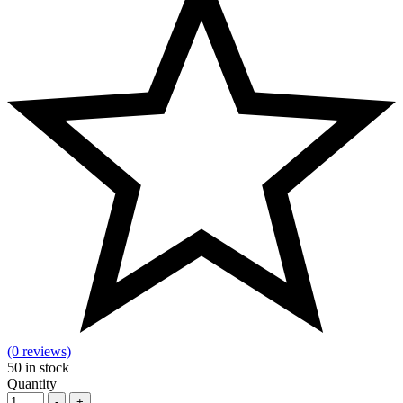
(0 reviews)
50
in stock
Quantity
-
+