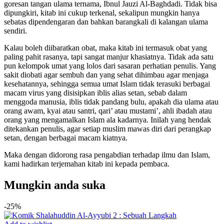
goresan tangan ulama ternama, Ibnul Jauzi Al-Baghdadi. Tidak bisa
dipungkiri, kitab ini cukup terkenal, sekalipun mungkin hanya
sebatas dipendengaran dan bahkan barangkali di kalangan ulama
sendiri.
Kalau boleh diibaratkan obat, maka kitab ini termasuk obat yang
paling pahit rasanya, tapi sangat manjur khasiatnya. Tidak ada satu
pun kelompok umat yang lolos dari sasaran perhatian penulis. Yang
sakit diobati agar sembuh dan yang sehat dihimbau agar menjaga
kesehatannya, sehingga semua umat Islam tidak terasuki berbagai
macam virus yang disisipkan iblis alias setan, sebab dalam
menggoda manusia, iblis tidak pandang bulu, apakah dia ulama atau
orang awam, kyai atau santri, qari’ atau mustami’, ahli ibadah atau
orang yang mengamalkan Islam ala kadarnya. Inilah yang hendak
ditekankan penulis, agar setiap muslim mawas diri dari perangkap
setan, dengan berbagai macam kiatnya.
Maka dengan didorong rasa pengabdian terhadap ilmu dan Islam,
kami hadirkan terjemahan kitab ini kepada pembaca.
Mungkin anda suka
-25%