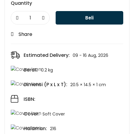
Quantity
Beli
Share
Estimated Delivery:
09 - 16 Aug, 2026
Berat:
0.2 kg
Dimensi (P x L x T):
20.5 × 14.5 × 1 cm
ISBN:
Cover:
Soft Cover
Halaman:
216