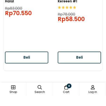
Halal
Kereeen #1
Rp
83.000
Rp
70.550
Rp
78.000
Rp
58.500
Beli
Beli
0
Shop
Search
Cart
Log in