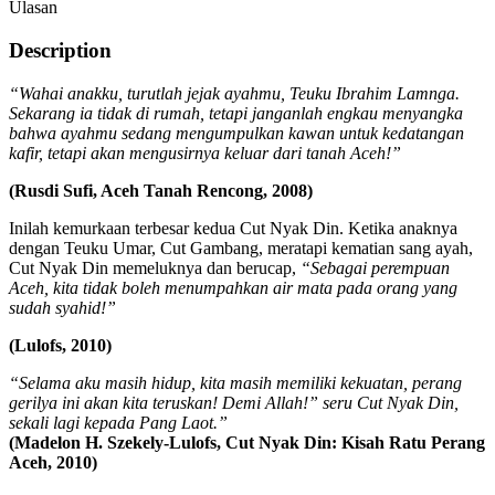
Ulasan
Description
“Wahai anakku, turutlah jejak ayahmu, Teuku Ibrahim Lamnga.
Sekarang ia tidak di rumah, tetapi janganlah engkau menyangka
bahwa ayahmu sedang mengumpulkan kawan untuk kedatangan
kafir, tetapi akan mengusirnya keluar dari tanah Aceh!”
(Rusdi Sufi, Aceh Tanah Rencong, 2008)
Inilah kemurkaan terbesar kedua Cut Nyak Din. Ketika anaknya
dengan Teuku Umar, Cut Gambang, meratapi kematian sang ayah,
Cut Nyak Din memeluknya dan berucap,
“Sebagai perempuan
Aceh, kita tidak boleh menumpahkan air mata pada orang yang
sudah syahid!”
(Lulofs, 2010)
“Selama aku masih hidup, kita masih memiliki kekuatan, perang
gerilya ini akan kita teruskan! Demi Allah!” seru Cut Nyak Din,
sekali lagi kepada Pang Laot.”
(Madelon H. Szekely-Lulofs, Cut Nyak Din: Kisah Ratu Perang
Aceh, 2010)