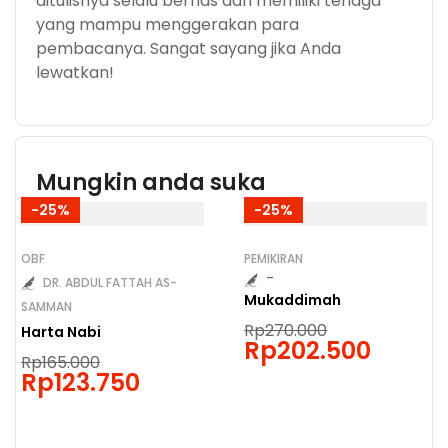
ditulisnya selalu bernas dan memiliki tenaga
yang mampu menggerakan para
pembacanya. Sangat sayang jika Anda
lewatkan!
Mungkin anda suka
-25%
-25%
OBF
PEMIKIRAN
-
DR. ABDUL FATTAH AS-
Mukaddimah
SAMMAN
Rp
270.000
Harta Nabi
Rp
202.500
Rp
165.000
Rp
123.750