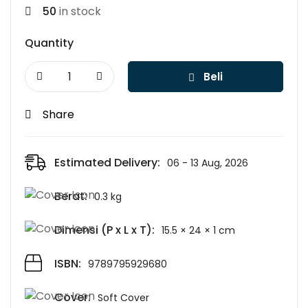
50
in stock
Quantity
Beli
Share
Estimated Delivery:
06 - 13 Aug, 2026
Berat:
0.3 kg
Dimensi (P x L x T):
15.5 × 24 × 1 cm
ISBN:
9789795929680
Cover:
Soft Cover