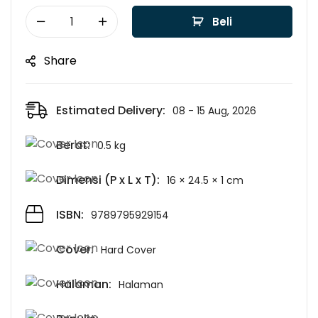
Beli
Share
Estimated Delivery:
08 - 15 Aug, 2026
Berat:
0.5 kg
Dimensi (P x L x T):
16 × 24.5 × 1 cm
ISBN:
9789795929154
Cover:
Hard Cover
Halaman:
Halaman