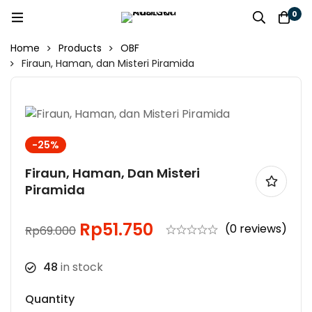
0
Home
Products
OBF
Firaun, Haman, dan Misteri Piramida
-25%
Firaun, Haman, Dan Misteri
Piramida
Rp
51.750
(0 reviews)
Rp
69.000
48
in stock
Quantity