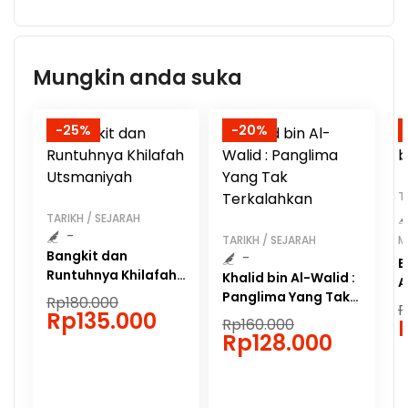
Mungkin anda suka
-25%
-20%
T
TARIKH / SEJARAH
-
TARIKH / SEJARAH
M
Bangkit dan
-
B
Runtuhnya Khilafah
Khalid bin Al-Walid :
A
Utsmaniyah
Panglima Yang Tak
Rp
180.000
R
Rp
135.000
Terkalahkan
Rp
160.000
Rp
128.000