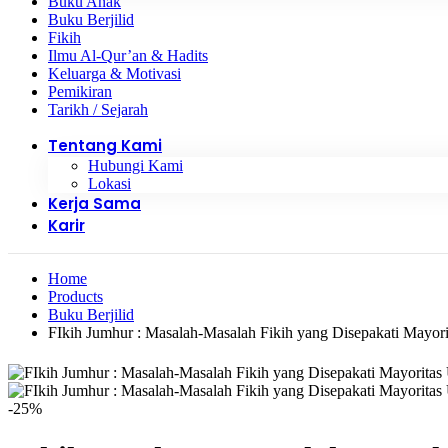
Buku Anak
Buku Berjilid
Fikih
Ilmu Al-Qur’an & Hadits
Keluarga & Motivasi
Pemikiran
Tarikh / Sejarah
Tentang Kami
Hubungi Kami
Lokasi
Kerja Sama
Karir
Home
Products
Buku Berjilid
FIkih Jumhur : Masalah-Masalah Fikih yang Disepakati Mayor
-25%