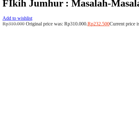
FIkih Jumhur : Masalah-Masala
Add to wishlist
Rp
310.000
Original price was: Rp310.000.
Rp
232.500
Current price 