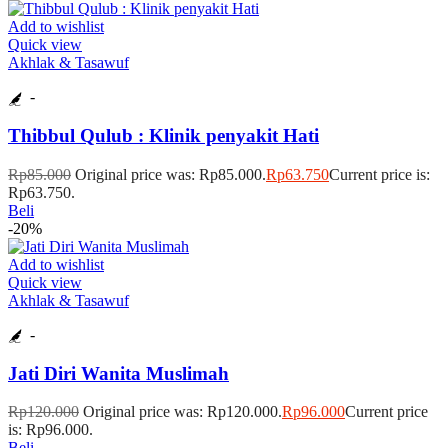
Add to wishlist
Quick view
Akhlak & Tasawuf
-
Thibbul Qulub : Klinik penyakit Hati
Rp
85.000
Original price was: Rp85.000.
Rp
63.750
Current price is:
Rp63.750.
Beli
-20%
Add to wishlist
Quick view
Akhlak & Tasawuf
-
Jati Diri Wanita Muslimah
Rp
120.000
Original price was: Rp120.000.
Rp
96.000
Current price
is: Rp96.000.
Beli