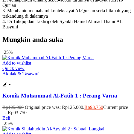
Qur’an
3. Membantu memahami konteks ayat Al-Qur’an serta hikmah yang
terkandung di dalamnya
4. Di Tahqiq dan Takhrij oleh Syaikh Hamid Ahmad Thahir Al-
Basyuni
Mungkin anda suka
-25%
Add to wishlist
Quick view
Akhlak & Tasawuf
-
Komik Muhammad Al-Fatih 1 : Perang Varna
Rp
125.000
Original price was: Rp125.000.
Rp
93.750
Current price
is: Rp93.750.
Beli
-25%