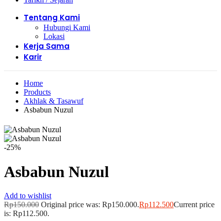
Tentang Kami
Hubungi Kami
Lokasi
Kerja Sama
Karir
Home
Products
Akhlak & Tasawuf
Asbabun Nuzul
-25%
Asbabun Nuzul
Add to wishlist
Rp
150.000
Original price was: Rp150.000.
Rp
112.500
Current price
is: Rp112.500.