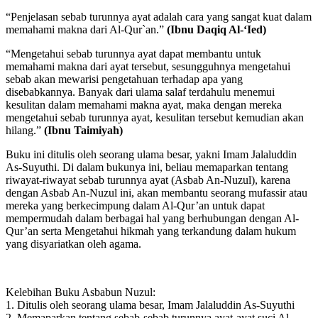
“Penjelasan sebab turunnya ayat adalah cara yang sangat kuat dalam
memahami makna dari Al-Qur`an.”
(Ibnu Daqiq Al-‘Ied)
“Mengetahui sebab turunnya ayat dapat membantu untuk
memahami makna dari ayat tersebut, sesungguhnya mengetahui
sebab akan mewarisi pengetahuan terhadap apa yang
disebabkannya. Banyak dari ulama salaf terdahulu menemui
kesulitan dalam memahami makna ayat, maka dengan mereka
mengetahui sebab turunnya ayat, kesulitan tersebut kemudian akan
hilang.”
(Ibnu Taimiyah)
Buku ini ditulis oleh seorang ulama besar, yakni Imam Jalaluddin
As-Suyuthi. Di dalam bukunya ini, beliau memaparkan tentang
riwayat-riwayat sebab turunnya ayat (Asbab An-Nuzul), karena
dengan Asbab An-Nuzul ini, akan membantu seorang mufassir atau
mereka yang berkecimpung dalam Al-Qur’an untuk dapat
mempermudah dalam berbagai hal yang berhubungan dengan Al-
Qur’an serta Mengetahui hikmah yang terkandung dalam hukum
yang disyariatkan oleh agama.
Kelebihan Buku Asbabun Nuzul:
1. Ditulis oleh seorang ulama besar, Imam Jalaluddin As-Suyuthi
2. Memaparkan tentang sebab-sebab turunnya ayat-ayat suci Al-