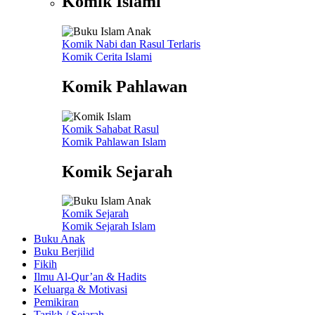
Komik Islami
Komik Nabi dan Rasul
Terlaris
Komik Cerita Islami
Komik Pahlawan
Komik Sahabat Rasul
Komik Pahlawan Islam
Komik Sejarah
Komik Sejarah
Komik Sejarah Islam
Buku Anak
Buku Berjilid
Fikih
Ilmu Al-Qur’an & Hadits
Keluarga & Motivasi
Pemikiran
Tarikh / Sejarah