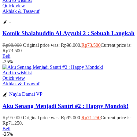
Add to wishlist
Quick view
Akhlak & Tasawuf
-
Komik Shalahuddin Al-Ayyubi 2 : Sebuah Langkah
Rp
98.000
Original price was: Rp98.000.
Rp
73.500
Current price is:
Rp73.500.
Beli
-25%
Add to wishlist
Quick view
Akhlak & Tasawuf
Nayla Damai VP
Aku Senang Menjadi Santri #2 : Happy Mondok!
Rp
95.000
Original price was: Rp95.000.
Rp
71.250
Current price is:
Rp71.250.
Beli
-25%