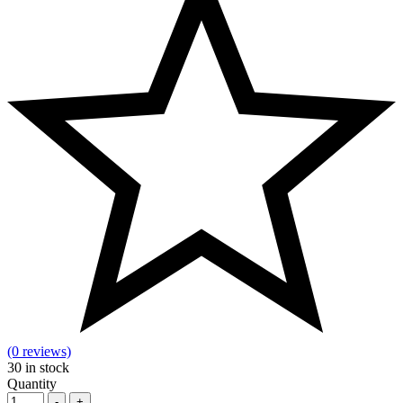
(0 reviews)
30
in stock
Quantity
-
+