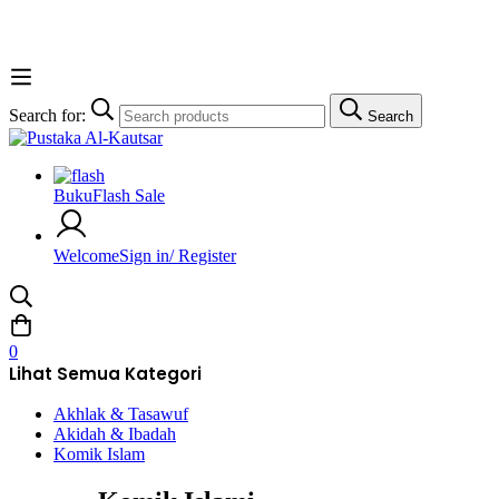
Search for:
Search
Buku
Flash Sale
Welcome
Sign in/ Register
0
Lihat Semua Kategori
Akhlak & Tasawuf
Akidah & Ibadah
Komik Islam