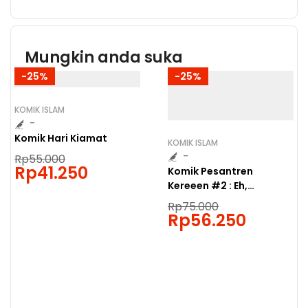
Mungkin anda suka
-25%
-25%
KOMIK ISLAM
-
Komik Hari Kiamat
KOMIK ISLAM
-
Rp
55.000
Rp
41.250
Komik Pesantren
Kereeen #2 : Eh,
Ketahuan!
Rp
75.000
Rp
56.250