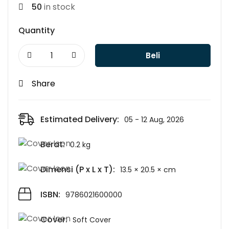
50
in stock
Quantity
Beli
Share
Estimated Delivery:
05 - 12 Aug, 2026
Berat:
0.2 kg
Dimensi (P x L x T):
13.5 × 20.5 × cm
ISBN:
9786021600000
Cover:
Soft Cover