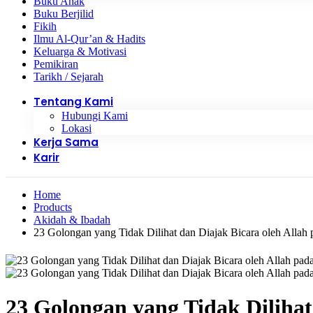
Buku Anak
Buku Berjilid
Fikih
Ilmu Al-Qur’an & Hadits
Keluarga & Motivasi
Pemikiran
Tarikh / Sejarah
Tentang Kami
Hubungi Kami
Lokasi
Kerja Sama
Karir
Home
Products
Akidah & Ibadah
23 Golongan yang Tidak Dilihat dan Diajak Bicara oleh Allah
23 Golongan yang Tidak Dilihat