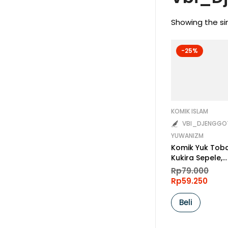
Showing the sin
-25%
KOMIK ISLAM
VBI_DJENGGO
YUWANIZM
Komik Yuk Tobat
Kukira Sepele,
Ternyata
Ori
Rp
79.000
pri
Membatalkan
Cur
Rp
59.250
was
pri
Keimanan
Rp7
is:
Beli
Rp5