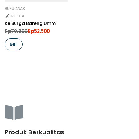
BUKU ANAK
RECCA
Ke Surga Bareng Ummi
Original price was: Rp70.000.
Current price is: Rp52.500.
Rp
70.000
Rp
52.500
Beli
Produk Berkualitas