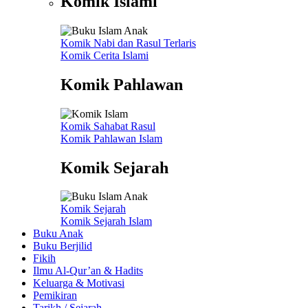
Komik Islami
Komik Nabi dan Rasul
Terlaris
Komik Cerita Islami
Komik Pahlawan
Komik Sahabat Rasul
Komik Pahlawan Islam
Komik Sejarah
Komik Sejarah
Komik Sejarah Islam
Buku Anak
Buku Berjilid
Fikih
Ilmu Al-Qur’an & Hadits
Keluarga & Motivasi
Pemikiran
Tarikh / Sejarah