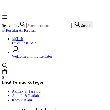
Search for:
Search
Buku
Flash Sale
Welcome
Sign in/ Register
0
Lihat Semua Kategori
Akhlak & Tasawuf
Akidah & Ibadah
Komik Islam